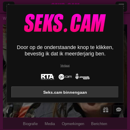
Webcams Lives
Koppels
Anironbutterfly
AnIronButterfly
Uitloggen
Door op de onderstaande knop te klikken,
bevestig ik dat ik meerderjarig ben.
Verlaat
Seks.cam binnengaan
Biografie
Media
Opmerkingen
Berichten