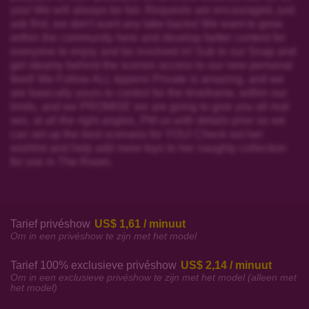
you! We will always be fair. Requests are encouraged, just
ask first, we don't want any take backs! We want to grow
within the community here and develop better content for
everyone to enjoy and be involved in! Sub to our Snap and
get steamy behind the scenes access to our new personal
feed! We Follow ALL tippers! Private is amazing, and we
are basically yours to control for the timeframe, within our
limits, and we PROMISE we are going to give you all real
sex, at all the right angles, PM us with details prior so we
can set up the best scenario for YOU! Check out her
wishlist and help add more toys to her naughty collection
for use in The Room.
Tarief privéshow
US$ 1,61 / minuut
Om in een privéshow te zijn met het model
Tarief 100% exclusieve privéshow
US$ 2,14 / minuut
Om in een exclusieve privéshow te zijn met het model (alleen met
het model)