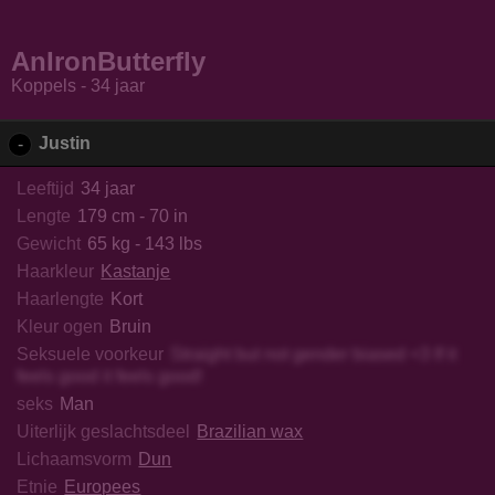
ellaAndMax
ShangaiPrinceDemon
Dangerous69
KeishaK
AnIronButterfly
Koppels - 34 jaar
Justin
-
Leeftijd
34 jaar
Lengte
179 cm - 70 in
Gewicht
65 kg - 143 lbs
Haarkleur
Kastanje
Haarlengte
Kort
Kleur ogen
Bruin
Seksuele voorkeur
Straight but not gender biased <3 If it
feels good it feels good!
seks
Man
Uiterlijk geslachtsdeel
Brazilian wax
Lichaamsvorm
Dun
Etnie
Europees