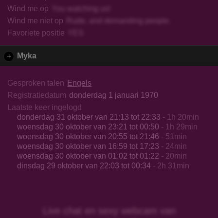
Wind me op
You watching us!
Wind me niet op
Rude, and demanding people.
Favoriete positie
YES
Myka
+
Gesproken talen
Engels
Registratiedatum
donderdag 1 januari 1970
Laatste keer ingelogd
donderdag 31 oktober van 21:13 tot 22:33
- 1h 20min
woensdag 30 oktober van 23:21 tot 00:50
- 1h 29min
woensdag 30 oktober van 20:55 tot 21:46
- 51min
woensdag 30 oktober van 16:59 tot 17:23
- 24min
woensdag 30 oktober van 01:02 tot 01:22
- 20min
dinsdag 29 oktober van 22:03 tot 00:34
- 2h 31min
Live chat en sexy webcam van