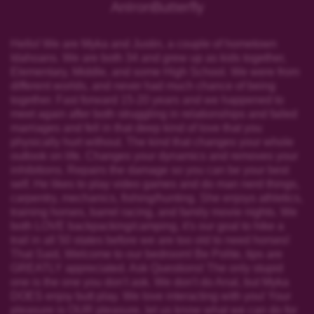
AnIronButterfly
Hello! We are Myka and Justin, a couple of hometown
Idahoans. We are both 34 and grew up as kids together,
Elementary, Middle, and some High School. We were from
different worlds, and never had much chance of being
together. Fast forward 15-20 years and we happened to
meet again after both struggling in relationships and failed
marriages and fell in that deep kind of love that you
physically hurt without. The kind that changes your whole
outlook on life. Changes your dynamics and removes your
inhibitions. Repairs the damage so you can be your best
self. He likes to play video games and do man nerd things,
carpentry, mechanics, fishing/hunting. She enjoys athletics,
training horses, barrel racing, and family movie nights. We
both LOVE backpacking/camping, it's our goal to hike a
trail in all 50 states before we are too old to need horses!
That Said, Welcome to our bedroom! Be Polite, tips are
GREATLY appreciated. Ask Questions! The only stupid
one is the one you don't ask. We don't do Anal, but Myka
DOES enjoy butt play. We love interacting with you! Your
pleasure is OUR pleasure, let us know what we can do for