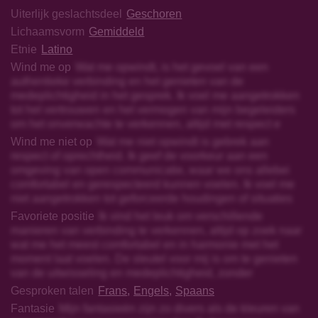
Uiterlijk geslachtsdeel
Geschoren
Lichaamsvorm
Gemiddeld
Etnie
Latino
Wind me op
Wat me opwindt, is het gevoel van een
authentieke verbinding en het genieten van de
medeplichtigheid in het gesprek. Ik voel me aangetrokken
tot het vertrouwen en het vermogen van mijn begeleiders
om het onverwachte te verkennen, altijd met respect e
Wind me niet op
Wat me niet opwindt is gebrek aan
respect of oprechtheid. Ik geef de voorkeur aan een
omgeving van open communicatie, waar we ons allebei
comfortabel en gerespecteerd kunnen voelen. Ik voel me
niet aangetrokken tot geforceerde houdingen of situaties
Favoriete positie
Ik vind het leuk om verschillende
manieren van verbinding te verkennen, altijd op zoek naar
wat me het meest comfortabel en in harmonie met het
moment laat voelen. De sleutel voor mij is om te genieten
van de uitwisseling en medeplichtigheid, zonder
Gesproken talen
Frans
Engels
Spaans
Fantasie
Mijn fantasieën zijn zo divers als de kleuren van