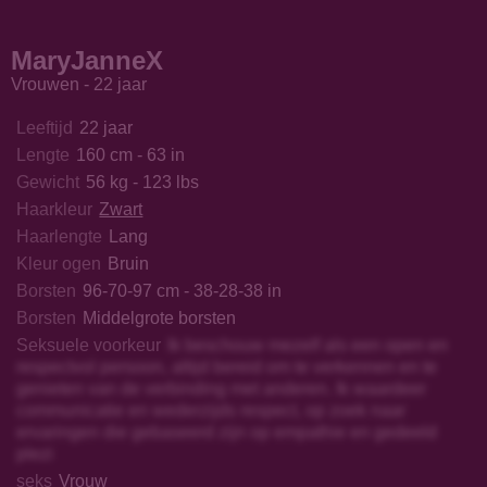
yFontaine
BeatrixCharmm
Tashyncik
CrystalX
MaryJanneX
Vrouwen - 22 jaar
Leeftijd
22 jaar
Lengte
160 cm - 63 in
Gewicht
56 kg - 123 lbs
Haarkleur
Zwart
Haarlengte
Lang
Kleur ogen
Bruin
Borsten
96-70-97 cm - 38-28-38 in
Borsten
Middelgrote borsten
Seksuele voorkeur
Ik beschouw mezelf als een open en
respectvol persoon, altijd bereid om te verkennen en te
genieten van de verbinding met anderen. Ik waardeer
communicatie en wederzijds respect, op zoek naar
ervaringen die gebaseerd zijn op empathie en gedeeld
plezi
seks
Vrouw