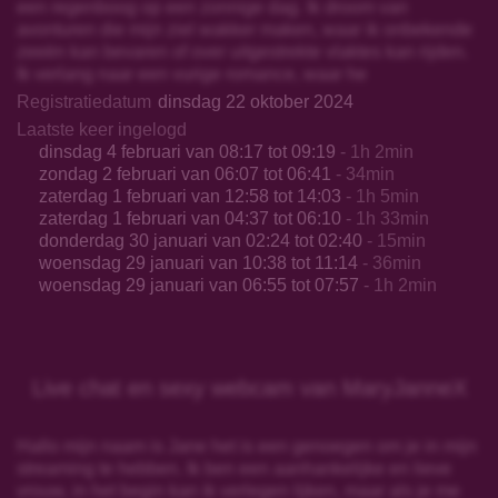
een regenboog op een zonnige dag. Ik droom van
avonturen die mijn ziel wakker maken, waar ik onbekende
zeeën kan bevaren of over uitgestrekte vlaktes kan rijden.
Ik verlang naar een vurige romance, waar he
Registratiedatum
dinsdag 22 oktober 2024
Laatste keer ingelogd
dinsdag 4 februari van 08:17 tot 09:19
- 1h 2min
zondag 2 februari van 06:07 tot 06:41
- 34min
zaterdag 1 februari van 12:58 tot 14:03
- 1h 5min
zaterdag 1 februari van 04:37 tot 06:10
- 1h 33min
donderdag 30 januari van 02:24 tot 02:40
- 15min
woensdag 29 januari van 10:38 tot 11:14
- 36min
woensdag 29 januari van 06:55 tot 07:57
- 1h 2min
Live chat en sexy webcam van MaryJanneX
Hallo mijn naam is Jane het is een genoegen om je in mijn
streaming te hebben. Ik ben een aanhankelijke en lieve
vrouw, in het begin kan ik verlegen lijken, maar als je me