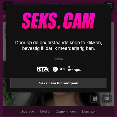
Webcams Lives
Vrouwen
Maryjannex
MaryJanneX
Uitloggen
Door op de onderstaande knop te klikken,
bevestig ik dat ik meerderjarig ben.
Verlaat
Seks.cam binnengaan
Biografie
Media
Opmerkingen
Berichten