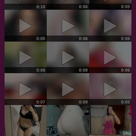
0:10
0:06
0:05
0:05
0:06
0:06
0:08
0:08
0:06
0:07
0:09
0:05